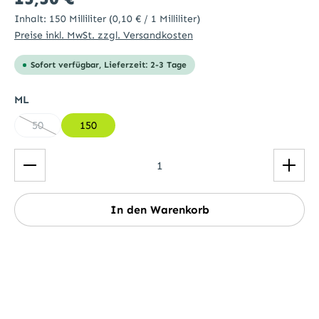
Inhalt:
150 Milliliter
(0,10 € / 1 Milliliter)
Preise inkl. MwSt. zzgl. Versandkosten
Sofort verfügbar, Lieferzeit: 2-3 Tage
auswählen
ML
50
150
(Diese Option ist zurzeit nicht verfügbar.)
Produkt Anzahl: Gib den gewünschten Wert ein ode
In den Warenkorb