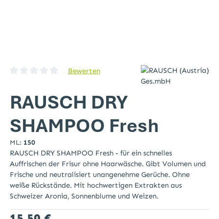
Bewerten
Durchschnittliche Bewertung von 0 von 5 Sternen
RAUSCH DRY
SHAMPOO Fresh
ML:
150
RAUSCH DRY SHAMPOO Fresh - für ein schnelles
Auffrischen der Frisur ohne Haarwäsche. Gibt Volumen und
Frische und neutralisiert unangenehme Gerüche. Ohne
weiße Rückstände. Mit hochwertigen Extrakten aus
Schweizer Aronia, Sonnenblume und Weizen.
Regulärer Preis:
15,50 €