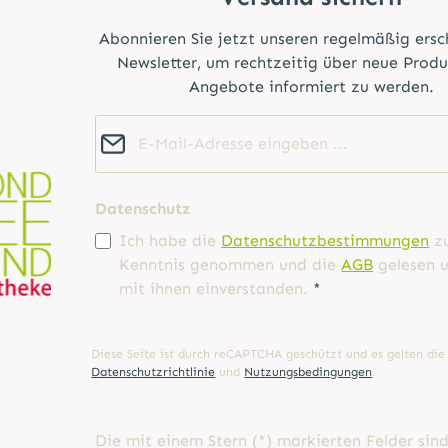
Abonnieren Sie jetzt unseren regelmäßig ers
Newsletter, um rechtzeitig über neue Prod
Angebote informiert zu werden.
E-Mail-Adresse*
Datenschutz
Ich habe die
Datenschutzbestimmungen
z
Kenntnis genommen und die
AGB
gelesen u
mit ihnen einverstanden.
*
Diese Seite ist durch reCAPTCHA geschützt und es gelten die
Datenschutzrichtlinie
und
Nutzungsbedingungen
.
Die mit einem Stern (*) markierten Felder sin