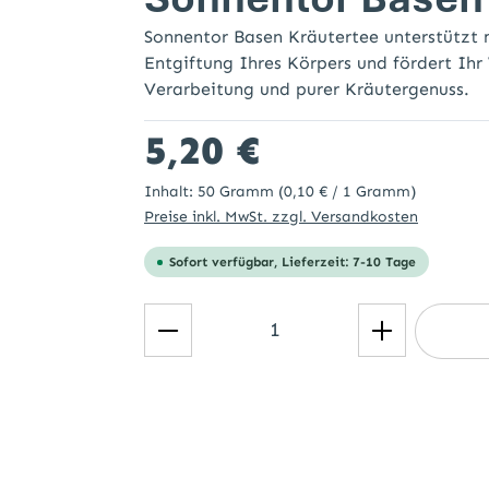
Sonnentor Basen Kräutertee unterstützt 
Entgiftung Ihres Körpers und fördert Ih
Verarbeitung und purer Kräutergenuss.
Regulärer Preis:
5,20 €
Inhalt:
50 Gramm
(0,10 € / 1 Gramm)
Preise inkl. MwSt. zzgl. Versandkosten
Sofort verfügbar, Lieferzeit: 7-10 Tage
Produkt Anzahl: Gib den ge