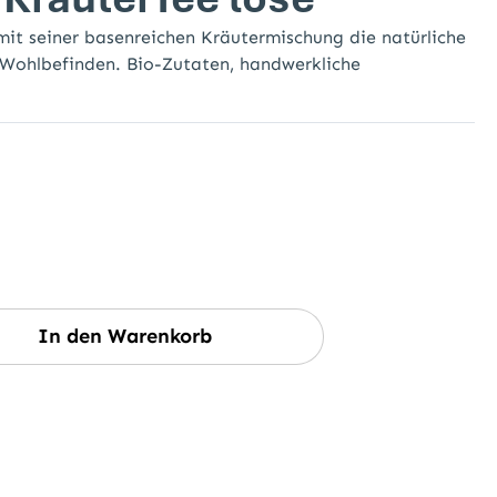
mit seiner basenreichen Kräutermischung die natürliche
r Wohlbefinden. Bio-Zutaten, handwerkliche
wünschten Wert ein oder benutze die Sc
In den Warenkorb