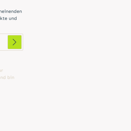
cheinenden
ukte und
ur
nd bin
d