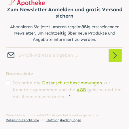
Zum Newsletter Anmelden und gratis Versand
sichern
Abonnieren Sie jetzt unseren regelmäßig erscheinenden
Newsletter, um rechtzeitig über neue Produkte und
Angebote informiert zu werden.
E-Mail-Adresse*
Datenschutz
Ich habe die
Datenschutzbestimmungen
zur
Kenntnis genommen und die
AGB
gelesen und bin
mit ihnen einverstanden.
*
Diese Seite ist durch reCAPTCHA geschützt und es gelten die
Datenschutzrichtlinie
und
Nutzungsbedingungen
.