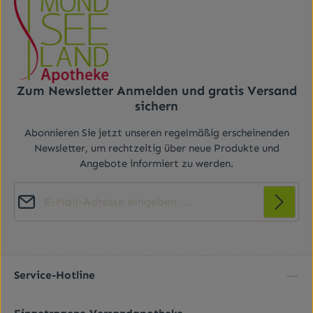
Zum Newsletter Anmelden und gratis Versand
sichern
Abonnieren Sie jetzt unseren regelmäßig erscheinenden
Newsletter, um rechtzeitig über neue Produkte und
Angebote informiert zu werden.
E-Mail-Adresse*
Diese Seite ist durch reCAPTCHA geschützt und es gelten die
Datenschutz
Datenschutzrichtlinie
Die mit einem Stern (*) markierten Felder sind
und
Nutzungsbedingungen
.
Ich habe die
Datenschutzbestimmungen
zur
Pflichtfelder.
Kenntnis genommen und die
AGB
gelesen und bin
Service-Hotline
mit ihnen einverstanden.
*