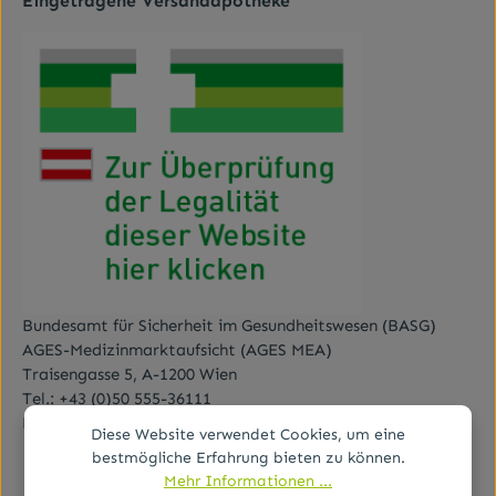
Eingetragene Versandapotheke
Bundesamt für Sicherheit im Gesundheitswesen (BASG)
AGES-Medizinmarktaufsicht (AGES MEA)
Traisengasse 5, A-1200 Wien
Tel.:
+43 (0)50 555-36111
E-Mail:
fernabsatz@ages.at
Diese Website verwendet Cookies, um eine
bestmögliche Erfahrung bieten zu können.
Mehr Informationen ...