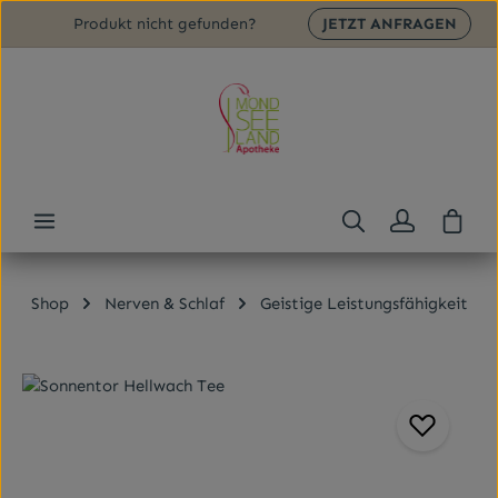
Produkt nicht gefunden?
JETZT ANFRAGEN
Zum Hauptinhalt springen
Ware
Shop
Nerven & Schlaf
Geistige Leistungsfähigkeit
Bildergalerie überspringen