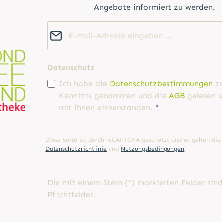
Angebote informiert zu werden.
E-Mail-Adresse*
Datenschutz
Ich habe die
Datenschutzbestimmungen
z
Kenntnis genommen und die
AGB
gelesen u
mit ihnen einverstanden.
*
Diese Seite ist durch reCAPTCHA geschützt und es gelten die
Datenschutzrichtlinie
und
Nutzungsbedingungen
.
Die mit einem Stern (*) markierten Felder sin
Pflichtfelder.