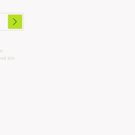
ur
nd bin
d