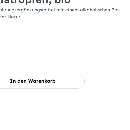
Nahrungsergänzungsmittel mit einem alkoholischen Bio-
der Natur.
wünschten Wert ein oder benutze die Sc
In den Warenkorb