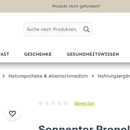
Produkt nicht gefunden?
FAST
GESCHENKE
GESUNDHEITSWISSEN
Naturapotheke & Alternativmedizin
Nahrungsergä
Bewerten
Durchschnittliche Bewertung von 0 von 5 
Sonnentor Propol