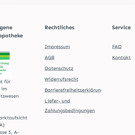
agene
Rechtliches
Service
apotheke
Impressum
FAQ
AGB
Kontakt
Datenschutz
Widerrufsrecht
t für
t im
Barrierefreiheitserklärung
itswesen
Liefer- und
Zahlungsbedingungen
rktaufsicht
A)
sse 5, A-