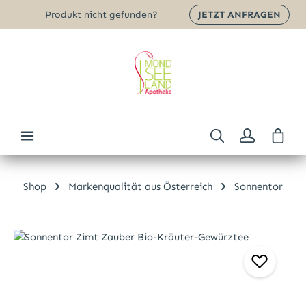
Produkt nicht gefunden?
JETZT ANFRAGEN
Zum Hauptinhalt springen
Ware
Shop
Markenqualität aus Österreich
Sonnentor
Bildergalerie überspringen