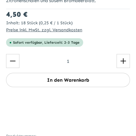
Zitronenschalen und süßem Brombeerblatt.
Regulärer Preis:
4,50 €
Inhalt:
18 Stück
(0,25 € / 1 Stück)
Preise inkl. MwSt. zzgl. Versandkosten
Sofort verfügbar, Lieferzeit: 2-3 Tage
Produkt Anzahl: Gib den gewünschten Wert ein ode
In den Warenkorb
Produktnummer: