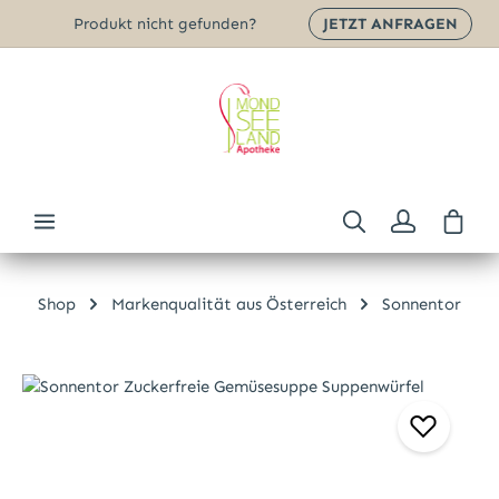
Produkt nicht gefunden?
JETZT ANFRAGEN
Zum Hauptinhalt springen
Ware
Shop
Markenqualität aus Österreich
Sonnentor
Bildergalerie überspringen