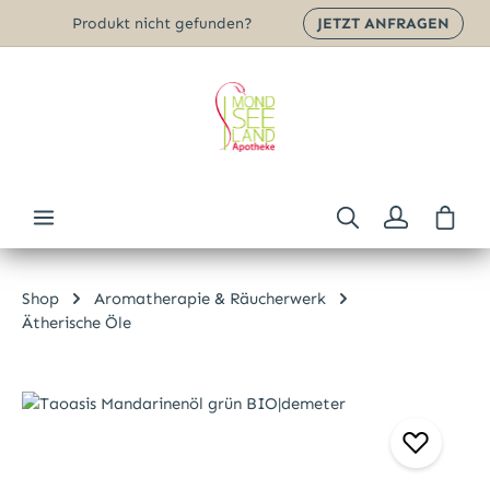
Produkt nicht gefunden?
JETZT ANFRAGEN
Zum Hauptinhalt springen
Ware
Shop
Aromatherapie & Räucherwerk
Ätherische Öle
Bildergalerie überspringen