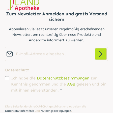
Zum Newsletter Anmelden und gratis Versand
sichern
Abonnieren Sie jetzt unseren regelmäßig erscheinenden
Newsletter, um rechtzeitig über neue Produkte und
Angebote informiert zu werden.
E-Mail-Adresse*
Datenschutz
Ich habe die
Datenschutzbestimmungen
zur
Kenntnis genommen und die
AGB
gelesen und bin
mit ihnen einverstanden.
*
Diese Seite ist durch reCAPTCHA geschützt und es gelten die
Datenschutzrichtlinie
und
Nutzungsbedingungen
.