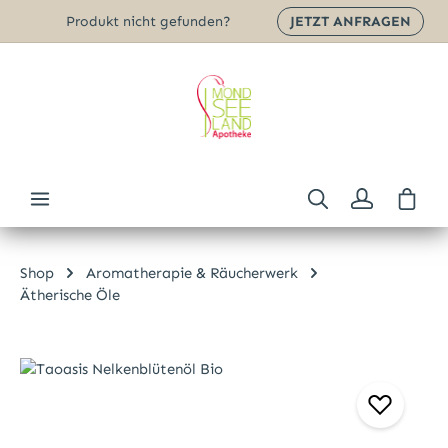
Produkt nicht gefunden?
JETZT ANFRAGEN
Zum Hauptinhalt springen
Ware
Shop
Aromatherapie & Räucherwerk
Ätherische Öle
Bildergalerie überspringen