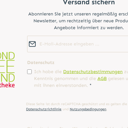
Versand sichern
Abonnieren Sie jetzt unseren regelmäßig ers
Newsletter, um rechtzeitig über neue Prod
Angebote informiert zu werden.
E-Mail-Adresse*
Datenschutz
Ich habe die
Datenschutzbestimmungen
z
Kenntnis genommen und die
AGB
gelesen u
mit ihnen einverstanden.
*
Diese Seite ist durch reCAPTCHA geschützt und es gelten die
Datenschutzrichtlinie
und
Nutzungsbedingungen
.