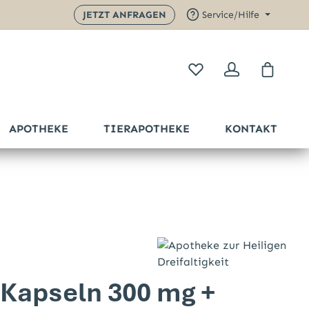
JETZT ANFRAGEN
Service/Hilfe
Warenk
APOTHEKE
TIERAPOTHEKE
KONTAKT
Sternen
 Kapseln 300 mg +