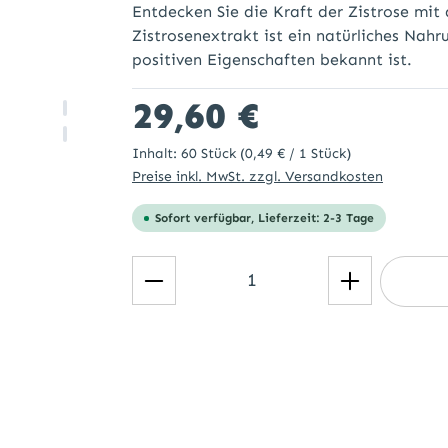
Entdecken Sie die Kraft der Zistrose mit
Zistrosenextrakt ist ein natürliches Nahr
positiven Eigenschaften bekannt ist.
Regulärer Preis:
29,60 €
Inhalt:
60 Stück
(0,49 € / 1 Stück)
Preise inkl. MwSt. zzgl. Versandkosten
Sofort verfügbar, Lieferzeit: 2-3 Tage
Produkt Anzahl: Gib den ge