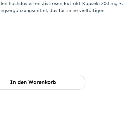
 den hochdosierten Zistrosen Extrakt Kapseln 300 mg +.
ungsergänzungsmittel, das für seine vielfältigen
wünschten Wert ein oder benutze die Sc
In den Warenkorb