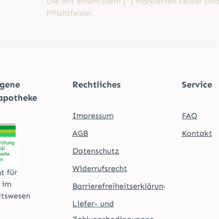
Die mit einem Stern (*) markierten Felder sin
Pflichtfelder.
agene
Rechtliches
Service
apotheke
Impressum
FAQ
AGB
Kontakt
Datenschutz
Widerrufsrecht
t für
t im
Barrierefreiheitserklärung
itswesen
Liefer- und