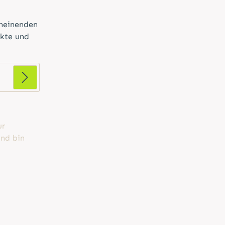
cheinenden
ukte und
ur
nd bin