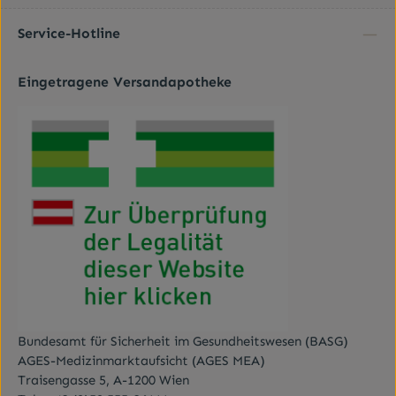
Ich habe die
Datenschutzbestimmungen
zur
Pflichtfelder.
Kenntnis genommen und die
AGB
gelesen und bin
Service-Hotline
mit ihnen einverstanden.
*
Eingetragene Versandapotheke
Bundesamt für Sicherheit im Gesundheitswesen (BASG)
AGES-Medizinmarktaufsicht (AGES MEA)
Traisengasse 5, A-1200 Wien