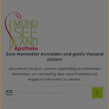
Zum Newsletter Anmelden und gratis Versand
sichern
Abonnieren Sie jetzt unseren regelmäßig erscheinenden
Newsletter, um rechtzeitig über neue Produkte und
Angebote informiert zu werden.
E-Mail-Adresse*
Diese Seite ist durch reCAPTCHA geschützt und es gelten die
Datenschutz
Datenschutzrichtlinie
Die mit einem Stern (*) markierten Felder sind
und
Nutzungsbedingungen
.