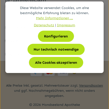
Tel.:
+43 (0)50 555-36111
E-Mail:
fernabsatz@ages.at
Diese Website verwendet Cookies, um eine
bestmögliche Erfahrung bieten zu können.
Mehr Informationen ...
Datenschutz
|
Impressum
Rechtliches
Konfigurieren
Service
Nur technisch notwendige
Folge uns
Alle Cookies akzeptieren
Alle Preise inkl. gesetzl. Mehrwertsteuer zzgl.
Versandkosten
und ggf. Nachnahmegebühren, wenn nicht anders
angegeben.
© 2026 Mondseeland Apotheke