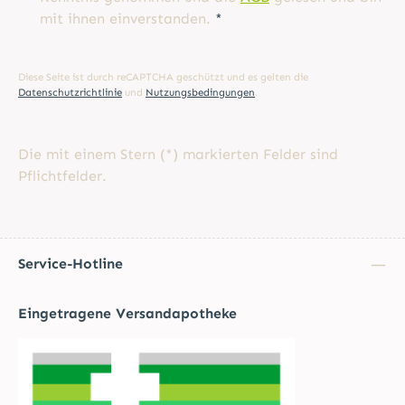
mit ihnen einverstanden.
*
Diese Seite ist durch reCAPTCHA geschützt und es gelten die
Datenschutzrichtlinie
und
Nutzungsbedingungen
.
Die mit einem Stern (*) markierten Felder sind
Pflichtfelder.
Service-Hotline
Eingetragene Versandapotheke