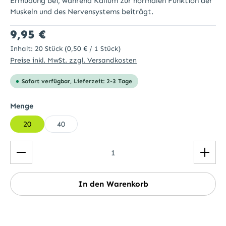
Ermüdung bei, während Kalium zur normalen Funktion der
Muskeln und des Nervensystems beiträgt.
Regulärer Preis:
9,95 €
Inhalt:
20 Stück
(0,50 € / 1 Stück)
Preise inkl. MwSt. zzgl. Versandkosten
Sofort verfügbar, Lieferzeit: 2-3 Tage
auswählen
Menge
20
40
Produkt Anzahl: Gib den gewünschten Wert ein ode
In den Warenkorb