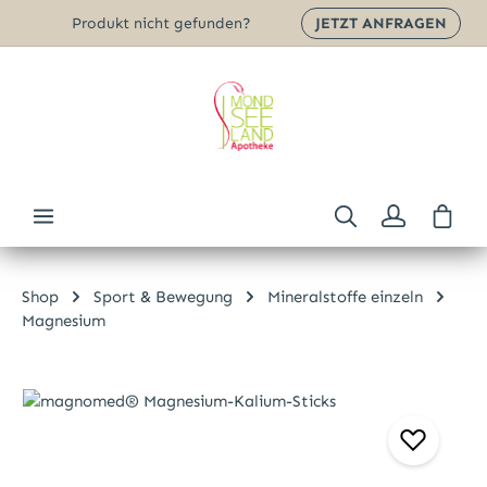
Produkt nicht gefunden?
JETZT ANFRAGEN
Zum Hauptinhalt springen
Ware
Shop
Sport & Bewegung
Mineralstoffe einzeln
Magnesium
Bildergalerie überspringen