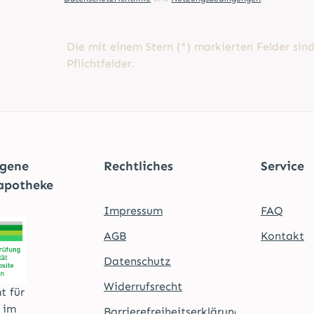
Die mit einem Stern (*) markierten Felder sin
Pflichtfelder.
agene
Rechtliches
Service
apotheke
Impressum
FAQ
AGB
Kontakt
Datenschutz
Widerrufsrecht
t für
t im
Barrierefreiheitserklärung