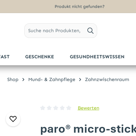
Produkt nicht gefunden?
FAST
GESCHENKE
GESUNDHEITSWISSEN
Shop
Mund- & Zahnpflege
Zahnzwischenraum
Bewerten
Durchschnittliche Bewertung von 0 von 5 
paro® micro-stic