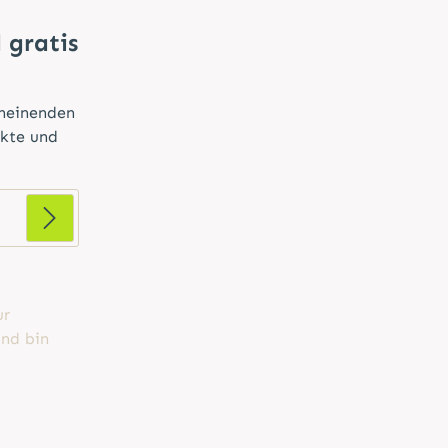
 gratis
cheinenden
ukte und
ur
nd bin