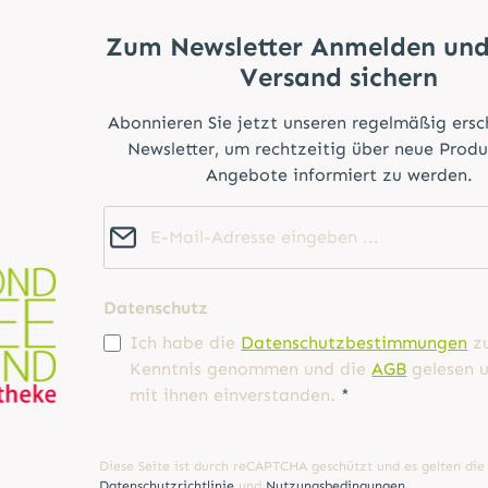
Zum Newsletter Anmelden und
Versand sichern
Abonnieren Sie jetzt unseren regelmäßig ers
Newsletter, um rechtzeitig über neue Prod
Angebote informiert zu werden.
E-Mail-Adresse*
Datenschutz
Ich habe die
Datenschutzbestimmungen
z
Kenntnis genommen und die
AGB
gelesen u
mit ihnen einverstanden.
*
Diese Seite ist durch reCAPTCHA geschützt und es gelten die
Datenschutzrichtlinie
und
Nutzungsbedingungen
.