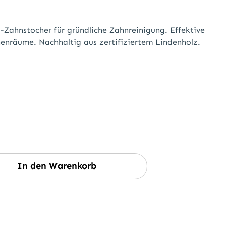
-Zahnstocher für gründliche Zahnreinigung. Effektive
enräume. Nachhaltig aus zertifiziertem Lindenholz.
wünschten Wert ein oder benutze die Sc
In den Warenkorb